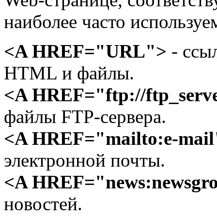
наиболее часто используе
<A HREF="URL">
- ссы
HTML и файлы.
<A HREF="ftр://ftp_serve
файлы FTP-сервера.
<A HREF="mailto:e-mail
электронной почты.
<A HREF="news:newsgr
новостей.