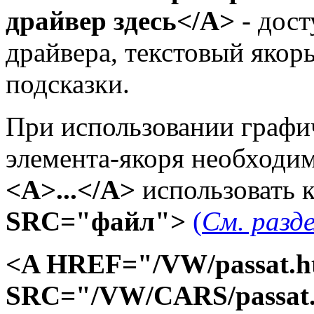
драйвер здесь</A>
- дост
драйвера, текстовый якорь
подсказки.
При использовании графич
элемента-якоря необходим
<A>...</A>
использовать 
SRC="файл">
(
См. разде
<A HREF="/VW/passat.
SRC="/VW/CARS/passat.