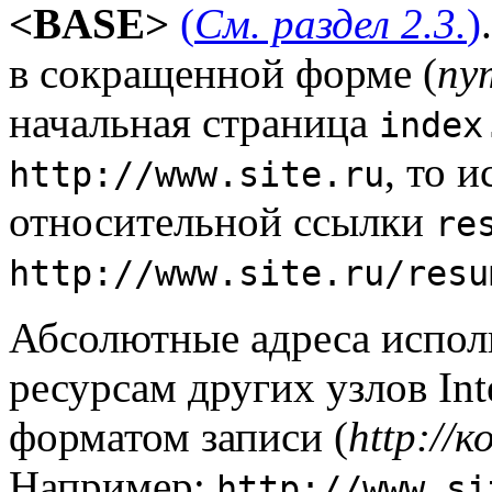
<BASE>
(
См. раздел 2.3.
)
в сокращенной форме (
пу
начальная страница
index
, то 
httр://www.site.ru
относительной ссылки
re
httр://www.site.ru/resu
Абсолютные адреса испол
ресурсам других узлов Int
форматом записи (
httр://
Например:
httр://www.si