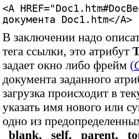
<A HREF="Doc1.htm#DocBe
документа Doc1.htm</A>
В заключении надо описа
тега ссылки, это атрибут
задает окно либо фрейм
(
документа заданного атр
загрузка происходит в те
указать имя нового или с
одно из предопределенных
_blank, _self, _parent, _t