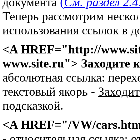
документа
(
См. раздел 2.4
Теперь рассмотрим неско
использования ссылок в д
<A HREF="httр://www.si
www.site.ru"> Заходите 
абсолютная ссылка: перех
текстовый якорь -
Заходит
подсказкой.
<A HREF="/VW/cars.ht
- относительная ссылка: о