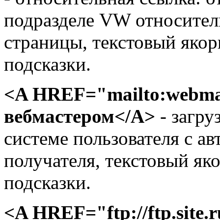
подразделе VW относител
страницы, текстовый якор
подсказки.
<A HREF="mailtо:webmas
вебмастером</A>
- загру
системе пользователя с а
получателя, текстовый як
подсказки.
<A HREF="ftр://ftp.site.