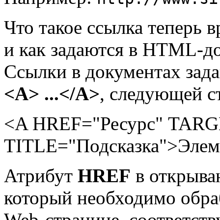
Что такое ссылка теперь в
и как задаются в HTML-д
Ссылки в документах зад
<A> ...</A>
, следующей с
<A HREF="Ресурс" TARG
TITLE="Подсказка">Элеме
Атрибут
HREF
в открыва
который необходимо обра
Web-странице, соответст