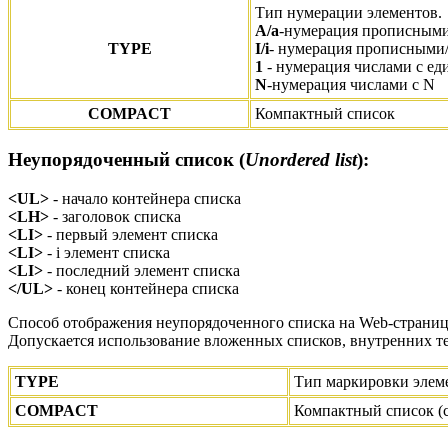
Тип нумерации элементов.
A/a
-нумерация прописным
TYPE
I/i
- нумерация прописными
1
- нумерация числами с ед
N
-нумерация числами с N
COMPACT
Компактный список
Неупорядоченный список (
Unordered list
):
<UL>
- начало контейнера списка
<LH>
- заголовок списка
<LI>
- первый элемент списка
<LI>
- i элемент списка
<LI>
- последний элемент списка
</UL>
- конец контейнера списка
Способ отображения неупорядоченного списка на Web-страниц
Допускается использование вложенных списков, внутренних т
TYPE
Тип маркировки элем
COMPACT
Компактный список (