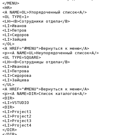
</MENU>
<HR>
<A NAME=OL>Упорядоченный список<A/>
<OL TYPE=1>
<LH><B>Сотрудники отдела</B>
<LI>Иванов
<LI>Петров
<LI>Сидоров
<LI>Зайцев
</OL>
<A HREF="#MENU">Вернуться к меню</A>
<p><A NAME=UL>Неупорядоченный список<A/>
<UL TYPE=SQUARE>
<LH><B>Сотрудницы отдела</B>
<LI>Иванова
<LI>Петрова
<LI>Сидорова
<LI>Зайцева
</UL>
<A HREF="#MENU">Вернуться к меню</A>
<p><A NAME=DIR>Список каталогов<A/>
<DIR>
<LI>VSTUDIO
<DIR>
<LI>Project1
<LI>Project2
<LI>Project3
<LI>Project4
</DIR>
</DIR>