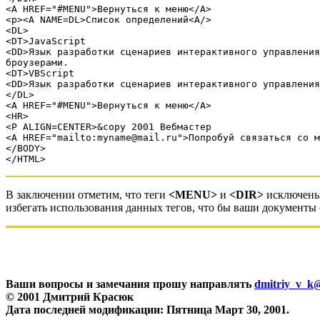
<A HREF="#MENU">Вернуться к меню</A>
<p><A NAME=DL>Список определений<A/>
<DL>
<DT>JavaScript
<DD>Язык разработки сценариев интерактивного управления
броузерами.
<DT>VBScript
<DD>Язык разработки сценариев интерактивного управления
</DL>
<A HREF="#MENU">Вернуться к меню</A>
<HR>
<P ALIGN=CENTER>&copy 2001 Вебмастер
<A HREF="mailto:myname@mail.ru">Попробуй связаться со м
</BODY>
</HTML>
В заключении отметим, что теги
<MENU>
и
<DIR>
исключены 
избегать использования данных тегов, что бы ваши документ
Ваши вопросы и замечания прошу направлять
dmitriy_v_k
© 2001 Дмитрий Красюк
Дата последней модификации: Пятница Март 30, 2001.