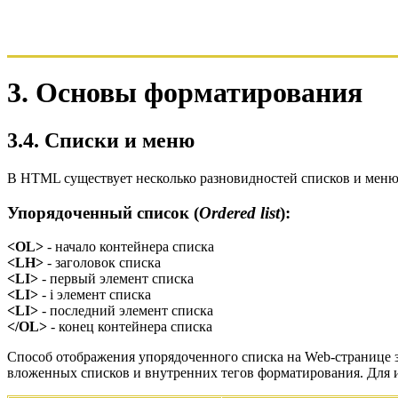
3. Основы форматирования
3.4. Списки и меню
В HTML существует несколько разновидностей списков и меню,
Упорядоченный список (
Ordered list
):
<OL>
- начало контейнера списка
<LH>
- заголовок списка
<LI>
- первый элемент списка
<LI>
- i элемент списка
<LI>
- последний элемент списка
</OL>
- конец контейнера списка
Способ отображения упорядоченного списка на Web-странице з
вложенных списков и внутренних тегов форматирования. Для 