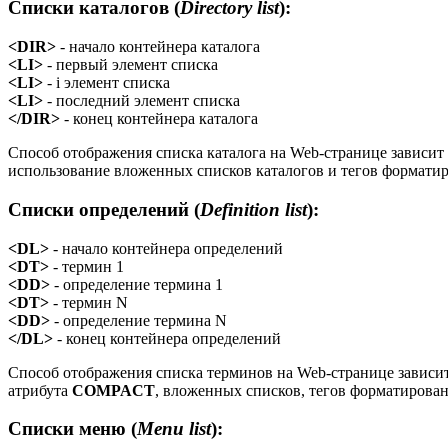
Списки каталогов (
Directory list
):
<DIR>
- начало контейнера каталога
<LI>
- первый элемент списка
<LI>
- i элемент списка
<LI>
- последний элемент списка
</DIR>
- конец контейнера каталога
Способ отображения списка каталога на Web-странице зависит
использование вложенных списков каталогов и тегов форматир
Списки определений (
Definition list
):
<DL>
- начало контейнера определений
<DT>
- термин 1
<DD>
- определение термина 1
<DT>
- термин N
<DD>
- определение термина N
</DL>
- конец контейнера определений
Способ отображения списка терминов на Web-странице зависи
атрибута
COMPACT
, вложенных списков, тегов форматирован
Списки меню (
Menu list
):