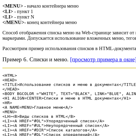
<MENU>
- начало контейнера меню
<LI>
- пункт 1
<LI>
- пункт N
</MENU>
- конец контейнера меню
Способ отображения списка меню на Web-странице зависит от
маркерами. Допускается использование вложенных меню, тего
Рассмотрим пример использования списков в HTML-документах,
Пример 6. Списки и меню.
[просмотр примера в окне
<HTML>
<HEAD>
<TITLE>Использование списков и меню в документах</TITLE
</HEAD>
<BODY BGCOLOR ="WHITE", TEXT="BLACK", LINK="BLUE", ALIN
<H1 ALIGN=CENTER>Списки и меню в HTML документах</H1>
<HR>
<A NAME=MENU>Главное меню<A/>
<MENU>
<LH><B>Виды списков в HTML</B>
<LI><A HREF="#OL">Упорядоченный список</A>
<LI><A HREF="#UL">Неупорядоченный список</A>
<LI><A HREF="#DIR">Список каталогов</A>
<LI><A HREF="#DL">Список определений</A>