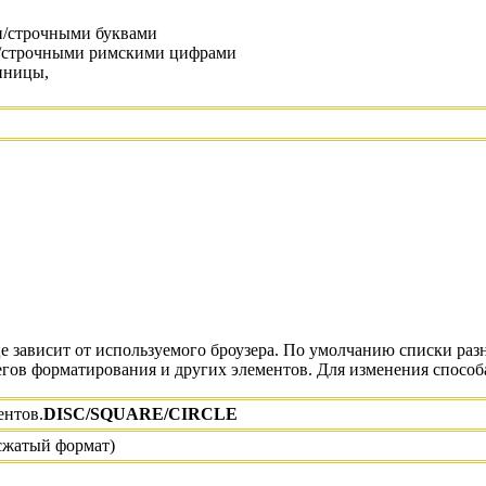
и/строчными буквами
/строчными римскими цифрами
иницы,
е зависит от используемого броузера. По умолчанию списки ра
егов форматирования и других элементов. Для изменения способ
ентов.
DISC/SQUARE/CIRCLE
сжатый формат)